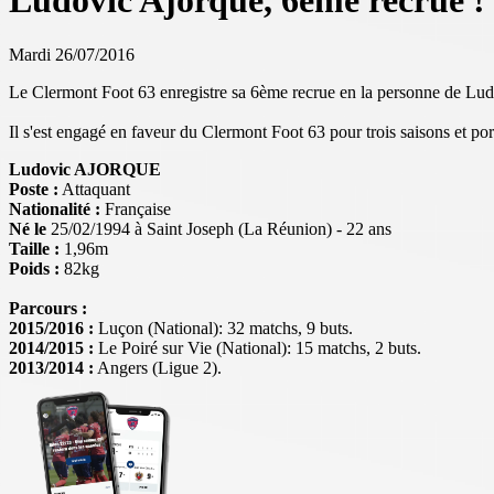
Ludovic Ajorque, 6ème recrue !
Mardi 26/07/2016
Le Clermont Foot 63 enregistre sa 6ème recrue en la personne de 
Il s'est engagé en faveur du Clermont Foot 63 pour trois saisons et po
Ludovic AJORQUE
Poste :
Attaquant
Nationalité :
Française
Né le
25/02/1994 à Saint Joseph (La Réunion) - 22 ans
Taille :
1,96m
Poids :
82kg
Parcours :
2015/2016 :
Luçon (National): 32 matchs, 9 buts.
2014/2015 :
Le Poiré sur Vie (National): 15 matchs, 2 buts.
2013/2014 :
Angers (Ligue 2).