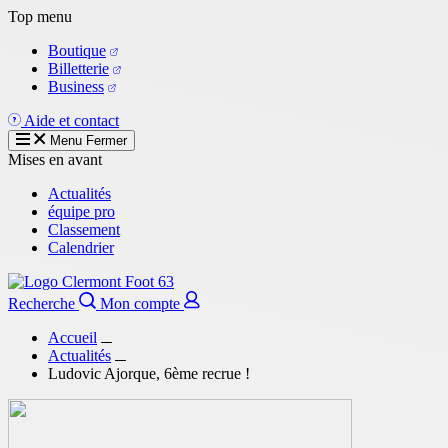
Aller
Top menu
au
Boutique
contenu
Billetterie
principal
Business
Aide et contact
Menu
Fermer
Mises en avant
Actualités
équipe pro
Classement
Calendrier
Recherche
Mon compte
Accueil
Actualités
Ludovic Ajorque, 6ème recrue !