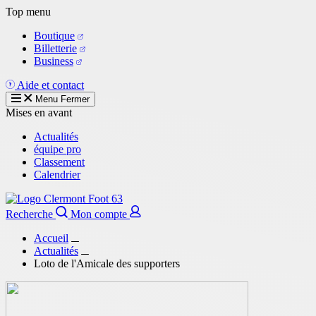
Aller
Top menu
au
Boutique
contenu
Billetterie
principal
Business
Aide et contact
Menu
Fermer
Mises en avant
Actualités
équipe pro
Classement
Calendrier
Recherche
Mon compte
Accueil
Actualités
Loto de l'Amicale des supporters