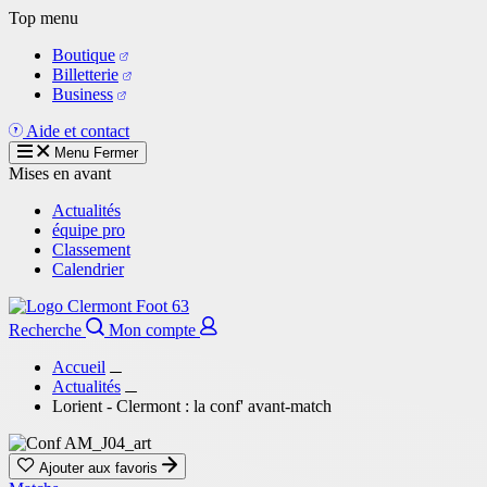
Aller
Top menu
au
Boutique
contenu
Billetterie
principal
Business
Aide et contact
Menu
Fermer
Mises en avant
Actualités
équipe pro
Classement
Calendrier
Recherche
Mon compte
Accueil
Actualités
Lorient - Clermont : la conf' avant-match
Ajouter aux favoris