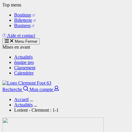
Aller
Top menu
au
Boutique
contenu
Billetterie
principal
Business
Aide et contact
Menu
Fermer
Mises en avant
Actualités
équipe pro
Classement
Calendrier
Recherche
Mon compte
Accueil
Actualités
Lorient - Clermont : 1-1