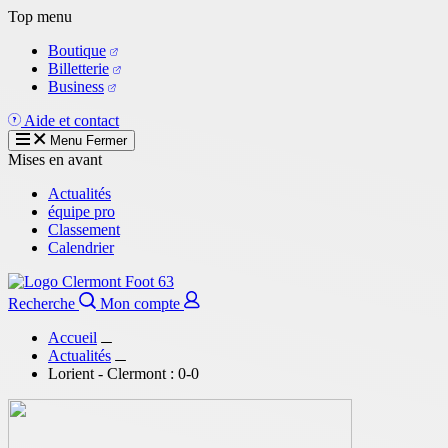
Aller
Top menu
au
Boutique
contenu
Billetterie
principal
Business
Aide et contact
Menu
Fermer
Mises en avant
Actualités
équipe pro
Classement
Calendrier
Recherche
Mon compte
Accueil
Actualités
Lorient - Clermont : 0-0