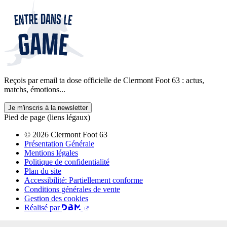
Reçois par email ta dose officielle de Clermont Foot 63 : actus,
matchs, émotions...
Je m'inscris à la newsletter
Pied de page (liens légaux)
© 2026 Clermont Foot 63
Présentation Générale
Mentions légales
Politique de confidentialité
Plan du site
Accessibilité: Partiellement conforme
Conditions générales de vente
Gestion des cookies
Réalisé par