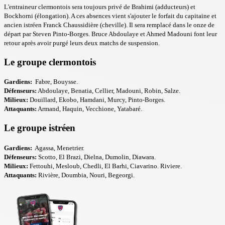
L'entraineur clermontois sera toujours privé de Brahimi (adducteurs) et
Bockhorni (élongation). A ces absences vient s'ajouter le forfait du capitaine et
ancien istréen Franck Chaussidière (cheville). Il sera remplacé dans le onze de
départ par Steven Pinto-Borges. Bruce Abdoulaye et Ahmed Madouni font leur
retour après avoir purgé leurs deux matchs de suspension.
Le groupe clermontois
Gardiens:
Fabre, Bouysse.
Défenseurs:
Abdoulaye, Benatia, Cellier, Madouni, Robin, Salze.
Milieux:
Douillard, Ekobo, Hamdani, Murcy, Pinto-Borges.
Attaquants:
Armand, Haquin, Vecchione, Yatabaré.
Le groupe istréen
Gardiens:
Agassa, Menetrier.
Défenseurs:
Scotto, El Brazi, Dielna, Dumolin, Diawara.
Milieux:
Fettouhi, Mesloub, Chedli, El Barhi, Ciavarino. Riviere.
Attaquants:
Rivière, Doumbia, Nouri, Begeorgi.