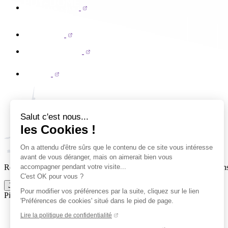
Salut c'est nous...
les Cookies !
On a attendu d'être sûrs que le contenu de ce site vous intéresse
avant de vous déranger, mais on aimerait bien vous
accompagner pendant votre visite...
Reçois par email ta dose officielle de Clermont Foot 63 : actus, matchs
C'est OK pour vous ?
Je m'inscris à la newsletter
Pour modifier vos préférences par la suite, cliquez sur le lien
Pied de page (liens légaux)
'Préférences de cookies' situé dans le pied de page.
© 2026 Clermont Foot 63
Lire la politique de confidentialité
Présentation Générale