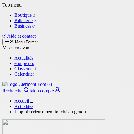
Aller
Top menu
au
Boutique
contenu
Billetterie
principal
Business
Aide et contact
Menu
Fermer
Mises en avant
Actualités
équipe pro
Classement
Calendrier
Recherche
Mon compte
Accueil
Actualités
Lippini sérieusement touché au genou