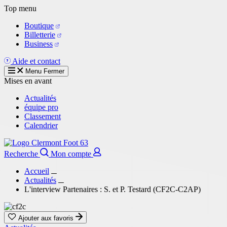
Aller
Top menu
au
Boutique
contenu
Billetterie
principal
Business
Aide et contact
Menu
Fermer
Mises en avant
Actualités
équipe pro
Classement
Calendrier
Recherche
Mon compte
Accueil
Actualités
L'interview Partenaires : S. et P. Testard (CF2C-C2AP)
Ajouter aux favoris