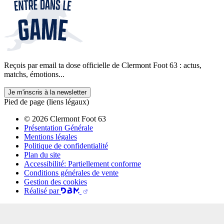
Reçois par email ta dose officielle de Clermont Foot 63 : actus,
matchs, émotions...
Je m'inscris à la newsletter
Pied de page (liens légaux)
© 2026 Clermont Foot 63
Présentation Générale
Mentions légales
Politique de confidentialité
Plan du site
Accessibilité: Partiellement conforme
Conditions générales de vente
Gestion des cookies
Réalisé par