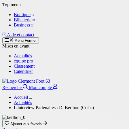
Aller
Top menu
au
Boutique
contenu
Billetterie
principal
Business
Aide et contact
Menu
Fermer
Mises en avant
Actualités
équipe pro
Classement
Calendrier
Recherche
Mon compte
Accueil
Actualités
L'interview Partenaires : D. Berthon (Colas)
Ajouter aux favoris