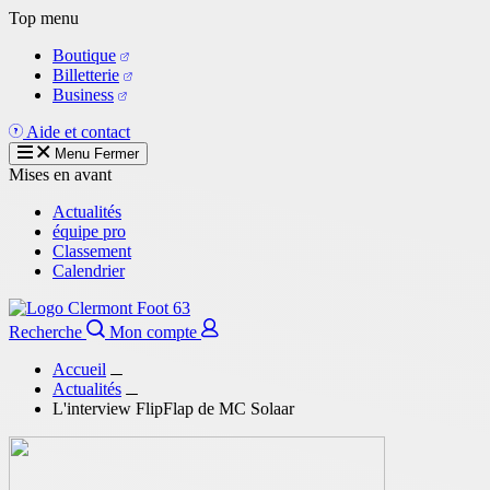
Aller
Top menu
au
Boutique
contenu
Billetterie
principal
Business
Aide et contact
Menu
Fermer
Mises en avant
Actualités
équipe pro
Classement
Calendrier
Recherche
Mon compte
Accueil
Actualités
L'interview FlipFlap de MC Solaar