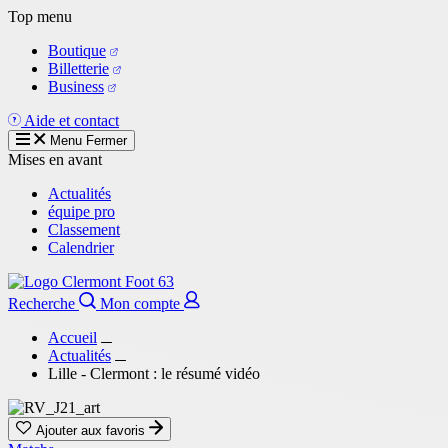
Aller
Top menu
au
Boutique
contenu
Billetterie
principal
Business
Aide et contact
Menu
Fermer
Mises en avant
Actualités
équipe pro
Classement
Calendrier
Recherche
Mon compte
Accueil
Actualités
Lille - Clermont : le résumé vidéo
Ajouter aux favoris