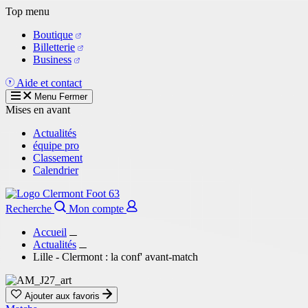
Aller
Top menu
au
Boutique
contenu
Billetterie
principal
Business
Aide et contact
Menu
Fermer
Mises en avant
Actualités
équipe pro
Classement
Calendrier
Recherche
Mon compte
Accueil
Actualités
Lille - Clermont : la conf' avant-match
Ajouter aux favoris