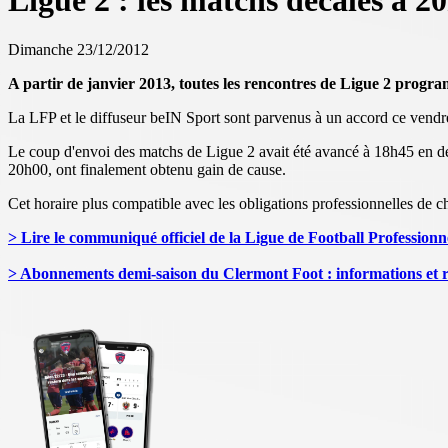
Ligue 2 : les matchs décalés à 2
Dimanche 23/12/2012
A partir de janvier 2013, toutes les rencontres de Ligue 2 progr
La LFP et le diffuseur beIN Sport sont parvenus à un accord ce vend
Le coup d'envoi des matchs de Ligue 2 avait été avancé à 18h45 en débu
20h00, ont finalement obtenu gain de cause.
Cet horaire plus compatible avec les obligations professionnelles de 
> Lire le communiqué officiel de la Ligue de Football Professionn
> Abonnements demi-saison du Clermont Foot : informations et r