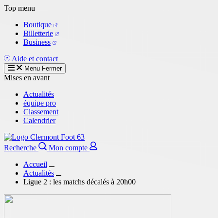
Aller
Top menu
au
Boutique
contenu
Billetterie
principal
Business
Aide et contact
Menu
Fermer
Mises en avant
Actualités
équipe pro
Classement
Calendrier
Recherche
Mon compte
Accueil
Actualités
Ligue 2 : les matchs décalés à 20h00