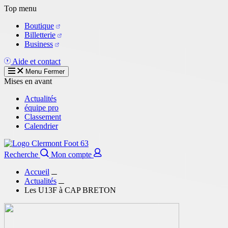
Aller
Top menu
au
Boutique
contenu
Billetterie
principal
Business
Aide et contact
Menu
Fermer
Mises en avant
Actualités
équipe pro
Classement
Calendrier
Recherche
Mon compte
Accueil
Actualités
Les U13F à CAP BRETON