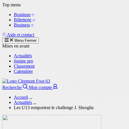
Aller
Top menu
au
Boutique
contenu
Billetterie
principal
Business
Aide et contact
Menu
Fermer
Mises en avant
Actualités
équipe pro
Classement
Calendrier
Recherche
Mon compte
Accueil
Actualités
Les U13 remportent le challenge J. Sbroglia