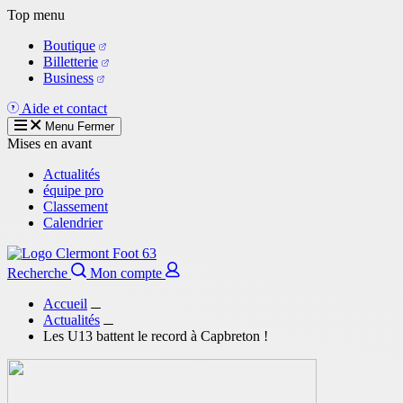
Aller
Top menu
au
Boutique
contenu
Billetterie
principal
Business
Aide et contact
Menu
Fermer
Mises en avant
Actualités
équipe pro
Classement
Calendrier
Recherche
Mon compte
Accueil
Actualités
Les U13 battent le record à Capbreton !