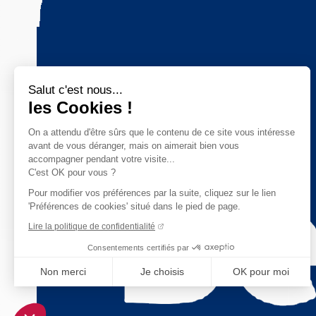
Salut c'est nous...
les Cookies !
On a attendu d'être sûrs que le contenu de ce site vous intéresse
avant de vous déranger, mais on aimerait bien vous
accompagner pendant votre visite...
C'est OK pour vous ?
Pour modifier vos préférences par la suite, cliquez sur le lien
'Préférences de cookies' situé dans le pied de page.
Lire la politique de confidentialité
Consentements certifiés par
Non merci
Je choisis
OK pour moi
Axeptio consent
Plateforme de Gestion du Consentement : Personnalisez vo