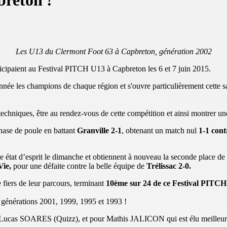
breton !
Les U13 du Clermont Foot 63 à Capbreton, génération 2002
icipaient au Festival PITCH U13 à Capbreton les 6 et 7 juin 2015.
nnée les champions de chaque région et s'ouvre particulièrement cette s
 techniques, être au rendez-vous de cette compétition et ainsi montrer u
phase de poule en battant
Granville 2-1
, obtenant un match nul
1-1 cont
me état d’esprit le dimanche et obtiennent à nouveau la seconde place d
Vie,
pour une défaite contre la belle équipe de
Trélissac 2-0.
fiers de leur parcours, terminant
10ème sur 24 de ce Festival PITCH
 générations 2001, 1999, 1995 et 1993 !
s SOARES (Quizz), et pour Mathis JALICON qui est élu meilleur équ