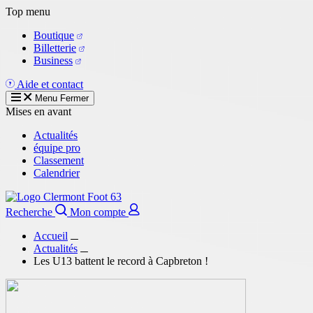
Aller
Top menu
au
Boutique
contenu
Billetterie
principal
Business
Aide et contact
Menu
Fermer
Mises en avant
Actualités
équipe pro
Classement
Calendrier
Recherche
Mon compte
Accueil
Actualités
Les U13 battent le record à Capbreton !