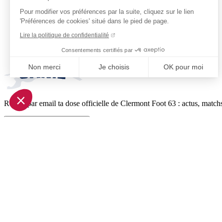
Pour modifier vos préférences par la suite, cliquez sur le lien
'Préférences de cookies' situé dans le pied de page.
Lire la politique de confidentialité
Consentements certifiés par
Non merci
Je choisis
OK pour moi
Axeptio consent
Plateforme de Gestion du Consentement : Personnalisez vo
Reçois par email ta dose officielle de Clermont Foot 63 : actus, matchs
Notre plateforme vous permet d'adapter et de gérer vos param
Je m'inscris à la newsletter
Pied de page (liens légaux)
© 2026 Clermont Foot 63
Présentation Générale
Mentions légales
Politique de confidentialité
Plan du site
Accessibilité: Partiellement conforme
Conditions générales de vente
Gestion des cookies
Réalisé par