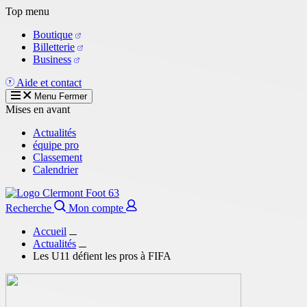
Aller
Top menu
au
Boutique
contenu
Billetterie
principal
Business
Aide et contact
Menu
Fermer
Mises en avant
Actualités
équipe pro
Classement
Calendrier
Recherche
Mon compte
Accueil
Actualités
Les U11 défient les pros à FIFA