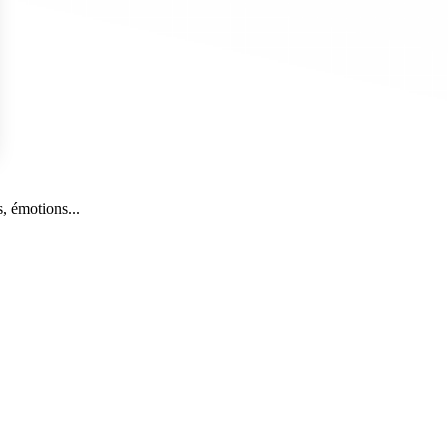
s Options
, émotions...
ètres de confidentialité, en garantissant la conformité avec le