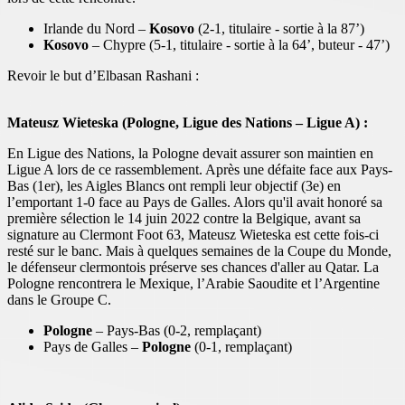
Irlande du Nord –
Kosovo
(2-1, titulaire - sortie à la 87’)
Kosovo
– Chypre (5-1, titulaire - sortie à la 64’, buteur - 47’)
Revoir le but d’Elbasan Rashani :
Mateusz Wieteska (Pologne, Ligue des Nations – Ligue A) :
En Ligue des Nations, la Pologne devait assurer son maintien en
Ligue A lors de ce rassemblement. Après une défaite face aux Pays-
Bas (1er), les Aigles Blancs ont rempli leur objectif (3e) en
l’emportant 1-0 face au Pays de Galles. Alors qu'il avait honoré sa
première sélection le 14 juin 2022 contre la Belgique, avant sa
signature au Clermont Foot 63, Mateusz Wieteska est cette fois-ci
resté sur le banc. Mais à quelques semaines de la Coupe du Monde,
le défenseur clermontois préserve ses chances d'aller au Qatar. La
Pologne rencontrera le Mexique, l’Arabie Saoudite et l’Argentine
dans le Groupe C.
Pologne
– Pays-Bas (0-2, remplaçant)
Pays de Galles –
Pologne
(0-1, remplaçant)