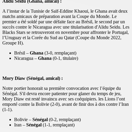
Alidu Seidu (Ghana, amical) :
A l’instar de la Tunisie de Saïf-Eddine Khaoui, le Ghana avait deux
matchs amicaux de préparation avant la Coupe du Monde. Le
premier a été soldé par une défaite face au Brésil, le second par un
succès contre le Nicaragua avec une titularisation d'Alidu Seidu. Les
Blacks Stars se retrouveront en novembre pour affronter le Portugal,
l’Uruguay et la Corée du Sud au Qatar (Coupe du Monde 2022,
Groupe H).
Brésil –
Ghana
(3-0, remplaçant)
Nicaragua –
Ghana
(0-1, titulaire)
Mory Diaw (Sénégal, amical) :
Notre portier honorait sa première convocation avec l’équipe du
Sénégal. S'il devra encore patienter pour glaner du temps de jeu,
Mory Diaw est resté invaincu avec ses coéquipiers. les Lions l’ont
emporté contre la Bolivie (2-0), avant de finir dos à dos contre l’Iran
(1-1).
Bolivie –
Sénégal
(0-2, remplaçant)
Iran –
Sénégal
(1-1, remplaçant)