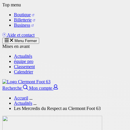
Aller
Top menu
au
Boutique
contenu
Billetterie
principal
Business
Aide et contact
Menu
Fermer
Mises en avant
Actualités
équipe pro
Classement
Calendrier
Recherche
Mon compte
Accueil
Actualités
Les Mercredis du Respect au Clermont Foot 63