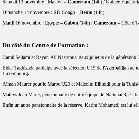
Samedi 13 novembre : Malawi –
Cameroun
(14h) / Guinée Equatori
Dimanche 14 novembre : RD Congo –
Bénin
(14h)
Mardi 16 novembre : Egypte –
Gabon
(14h) /
Cameroun
– Côte d’Iv
Du côté du Centre de Formation :
Camil Sellami et Rayan-Ali Nasritous, deux joueurs de la génération 
Eldar Taghizada participe avec la sélection U19 de l'Azerbaïdjan au t
Luxembourg.
Aïman Maurer pour le Maroc U20 et Malcolm Elhmidi pour la Tunisie 
Mathys Jean Marie, pensionnaire de notre équipe de National 3, est lu
Enfin un autre pensionnaire de la réserve, Karim Mohamed, est lui sé