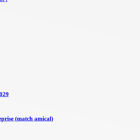
2029
eprise (match amical)