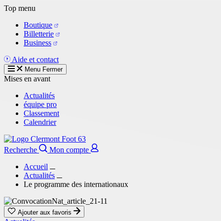
Aller
Top menu
au
Boutique
contenu
Billetterie
principal
Business
Aide et contact
Menu
Fermer
Mises en avant
Actualités
équipe pro
Classement
Calendrier
Recherche
Mon compte
Accueil
Actualités
Le programme des internationaux
Ajouter aux favoris