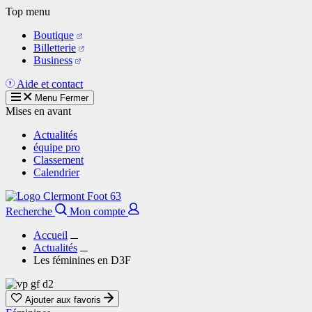
Aller
Top menu
au
Boutique
contenu
Billetterie
principal
Business
Aide et contact
Menu
Fermer
Mises en avant
Actualités
équipe pro
Classement
Calendrier
Recherche
Mon compte
Accueil
Actualités
Les féminines en D3F
Ajouter aux favoris