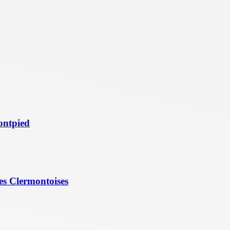
ontpied
es Clermontoises