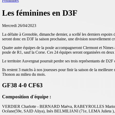
Féminines
Les féminines en D3F
Mercredi 26/04/2023
La défaite à Grenoble, dimanche dernier, a scellé les derniers espoir
seront donc en D3F la saison prochaine, une division nouvellement cré
Quatre autre équipes de la poule accompagneront Clermont et Nimes à 
poule de R1, sauf la Corse. Ces 24 équipes seront organisées en deu
Le territoire Auvergnat pourrait perdre ses trois représentants de D2F
Ils restent 3 matchs à nos joueuses pour finir la saison de la meilleur
Thonon au milieu du mois.
GF38 4-0 CF63
Composition d'équipe :
VERDIER Charlotte - BERNARD Maëva, RABEYROLLES Marion (
Océane(59e, SAID Aliya), Inès BELMILIANI (71e, LEMA Julie