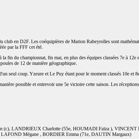
s du club en D2F. Les coéquipières de Marion Rabeyrolles sont mathématiq
ée par la FFF cet été.
la fin du championnat, fin mai, en plus des équipes classées 7e à 12e e
x poules de 12 de manière géographique.
 d'un seul coup. Yzeure et Le Puy étant pour le moment classés 10e et 8
e manière possible et entrevoir une 5e victoire cette saison. Les récepti
c), LANDRIEUX Charlotte (55e, HOUMADI Faïza ), VINCENT Pa
ta ), LAFOND Mégane , BORDIER Emma (71e, DAUTIN Margaux)