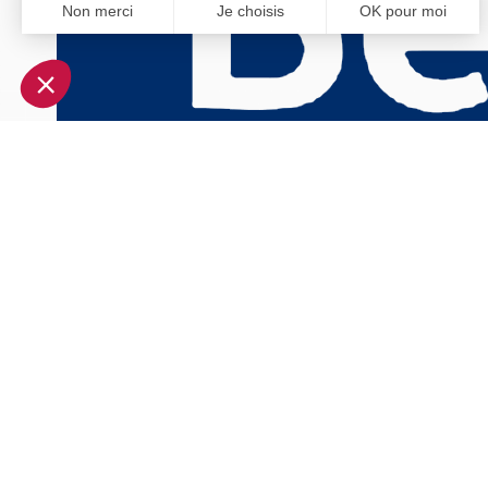
Non merci
Je choisis
OK pour moi
Axeptio consent
Plateforme de Gestion du Consentement : Personnalisez vo
Notre plateforme vous permet d'adapter et de gérer vos param