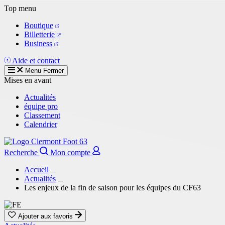
Aller
Top menu
au
Boutique
contenu
Billetterie
principal
Business
Aide et contact
Menu
Fermer
Mises en avant
Actualités
équipe pro
Classement
Calendrier
Recherche
Mon compte
Accueil
Actualités
Les enjeux de la fin de saison pour les équipes du CF63
Ajouter aux favoris