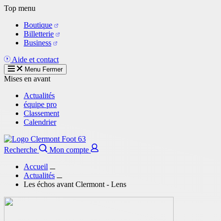
Aller
Top menu
au
Boutique
contenu
Billetterie
principal
Business
Aide et contact
Menu
Fermer
Mises en avant
Actualités
équipe pro
Classement
Calendrier
Recherche
Mon compte
Accueil
Actualités
Les échos avant Clermont - Lens