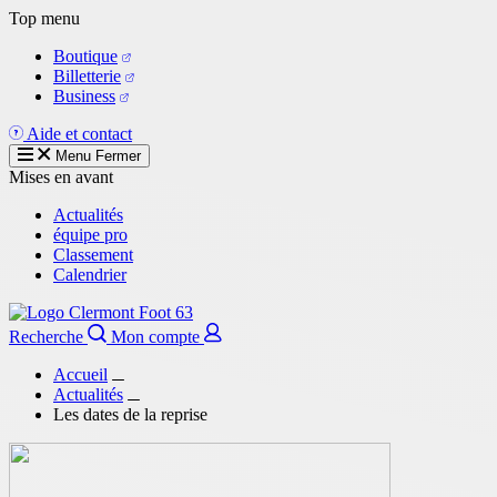
Aller
Top menu
au
Boutique
contenu
Billetterie
principal
Business
Aide et contact
Menu
Fermer
Mises en avant
Actualités
équipe pro
Classement
Calendrier
Recherche
Mon compte
Accueil
Actualités
Les dates de la reprise