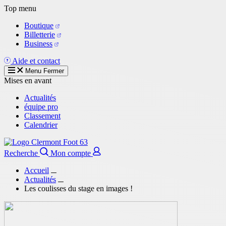
Aller
Top menu
au
Boutique
contenu
Billetterie
principal
Business
Aide et contact
Menu
Fermer
Mises en avant
Actualités
équipe pro
Classement
Calendrier
Recherche
Mon compte
Accueil
Actualités
Les coulisses du stage en images !