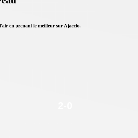
veau
d'air en prenant le meilleur sur Ajaccio.
2
-
0