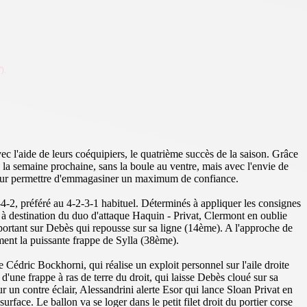
).
vec l'aide de leurs coéquipiers, le quatrième succès de la saison. Grâce
, la semaine prochaine, sans la boule au ventre, mais avec l'envie de
 leur permettre d'emmagasiner un maximum de confiance.
4-2, préféré au 4-2-3-1 habituel. Déterminés à appliquer les consignes
s à destination du duo d'attaque Haquin - Privat, Clermont en oublie
t portant sur Debès qui repousse sur sa ligne (14ème). A l'approche de
ement la puissante frappe de Sylla (38ème).
Cédric Bockhorni, qui réalise un exploit personnel sur l'aile droite
'une frappe à ras de terre du droit, qui laisse Debès cloué sur sa
 un contre éclair, Alessandrini alerte Esor qui lance Sloan Privat en
rface. Le ballon va se loger dans le petit filet droit du portier corse