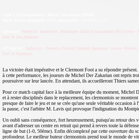
Ligue 2
(17ème journée) - Mardi 7 décembre (19h00).
Stade Gabriel-Montpied - 4 553 spectateurs
- Arbitre M. Lavis.
Clermont :
Fabre (c) - Bockhorni , Abdoulaye, Salze (Chaussidière 90'), Cellier -
Entr: M. Der Zakarian.
AC Ajaccio :
Debès (c) - Diawara, Poulard, Medjani, Begeorgi - Lasne - Rivière, Cav
Entr: O. Pantaloni.
La victoire était impérative et le Clermont Foot a su répondre présent. 
à cette performance, les joueurs de Michel Der Zakarian ont repris troi
poursuivre sur leur lancée. En attendant, ils accueilleront Thiers 
Pour ce match capital face à la meilleure équipe du moment, Michel De
et à rester disciplinés dans le replacement, les clermontois se montre
presque de faire le jeu et ne se crée qu'une seule véritable occasion à
la pause, c'est l'arbitre M. Lavis qui provoque l'indignation du Montp
Un oubli sans conséquence, fort heureusement, puisqu'au retour des ves
avant d'adresser un centre en retrait qui prend à revers toute la défe
ligne de but (1-0, 50ème). Enfin décomplexé par cette ouverture du sco
profondeur. Le meilleur buteur clermontois prend tout le monde de vitess