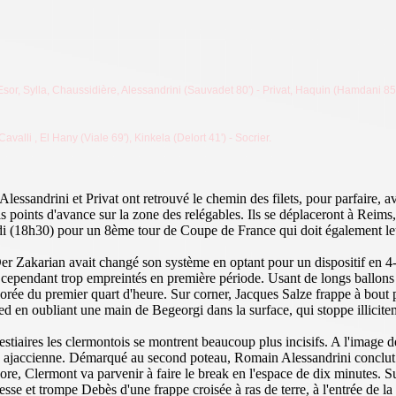
 Esor, Sylla, Chaussidière, Alessandrini (Sauvadet 80') - Privat, Haquin (Hamdani 85'
alli , El Hany (Viale 69'), Kinkela (Delort 41') - Socrier.
Alessandrini et Privat ont retrouvé le chemin des filets, pour parfaire, a
s points d'avance sur la zone des relégables. Ils se déplaceront à Reims
samedi (18h30) pour un 8ème tour de Coupe de France qui doit également
r Zakarian avait changé son système en optant pour un dispositif en 4-
nt cependant trop empreintés en première période. Usant de longs ballon
 l'orée du premier quart d'heure. Sur corner, Jacques Salze frappe à bou
ied en oubliant une main de Begeorgi dans la surface, qui stoppe illicit
tiaires les clermontois se montrent beaucoup plus incisifs. A l'image de 
nse ajaccienne. Démarqué au second poteau, Romain Alessandrini conclut d
re, Clermont va parvenir à faire le break en l'espace de dix minutes. Sur
e et trompe Debès d'une frappe croisée à ras de terre, à l'entrée de la su