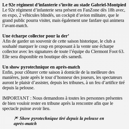
Le 92e régiment d’infanterie s’invite au stade Gabriel-Montpied
Le 92e régiment d’infanterie sera présent en FanZone dès 18h avec,
en expo, 2 véhicules blindés, un cockpit d’avion militaire, que le
grand public pourra visiter, mais également une fanfare qui animera
l’avant-match.
Une écharpe collector pour la der’
Afin de garder un souvenir de cette saison historique, le club a
souhaité marquer le coup en proposant à la vente une écharpe
collector avec les signatures de toute l’équipe du Clermont Foot 63.
Elle sera disponible en boutique dès samedi.
Un show pyrotechnique en après-match
Enfin, pour clôturer cette saison à domicile de la meilleure des
manières, juste après le tour d’honneur des joueurs, les spectateurs
auront le plaisir d’assister, depuis les tribunes, à un feu d’artifice tiré
depuis la pelouse.
IMPORTANT : Nous demandons à toutes les personnes présentes
de bien vouloir rester en tribune après la rencontre afin que le
spectacle puisse avoir lieu.
🎆 𝑺𝒉𝒐𝒘 𝒑𝒚𝒓𝒐𝒕𝒆𝒄𝒉𝒏𝒊𝒒𝒖𝒆 𝒕𝒊𝒓𝒆́ 𝒅𝒆𝒑𝒖𝒊𝒔 𝒍𝒂 𝒑𝒆𝒍𝒐𝒖𝒔𝒆 𝒆𝒏
𝒂𝒑𝒓𝒆̀𝒔-𝒎𝒂𝒕𝒄𝒉