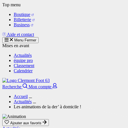
Aller
Top menu
au
Boutique
contenu
Billetterie
principal
Business
Aide et contact
Menu
Fermer
Mises en avant
Actualités
équipe pro
Classement
Calendrier
Recherche
Mon compte
Accueil
Actualités
Les animations de la der’ à domicile !
Ajouter aux favoris