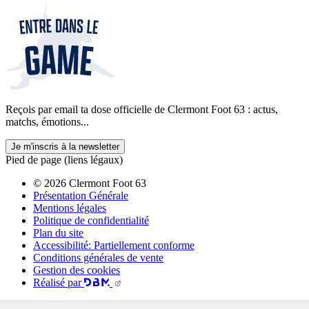
Reçois par email ta dose officielle de Clermont Foot 63 : actus,
matchs, émotions...
Je m'inscris à la newsletter
Pied de page (liens légaux)
© 2026 Clermont Foot 63
Présentation Générale
Mentions légales
Politique de confidentialité
Plan du site
Accessibilité: Partiellement conforme
Conditions générales de vente
Gestion des cookies
Réalisé par