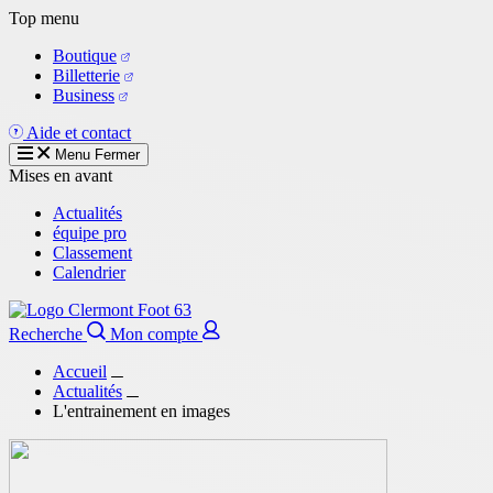
Aller
Top menu
au
Boutique
contenu
Billetterie
principal
Business
Aide et contact
Menu
Fermer
Mises en avant
Actualités
équipe pro
Classement
Calendrier
Recherche
Mon compte
Accueil
Actualités
L'entrainement en images