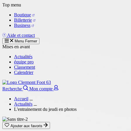
Aller
Top menu
au
Boutique
contenu
Billetterie
principal
Business
Aide et contact
Menu
Fermer
Mises en avant
Actualités
équipe pro
Classement
Calendrier
Recherche
Mon compte
Accueil
Actualités
L'entrainement du jeudi en photos
Ajouter aux favoris