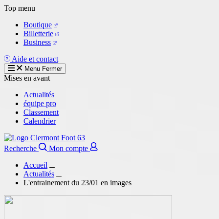
Aller
Top menu
au
Boutique
contenu
Billetterie
principal
Business
Aide et contact
Menu
Fermer
Mises en avant
Actualités
équipe pro
Classement
Calendrier
Recherche
Mon compte
Accueil
Actualités
L'entrainement du 23/01 en images