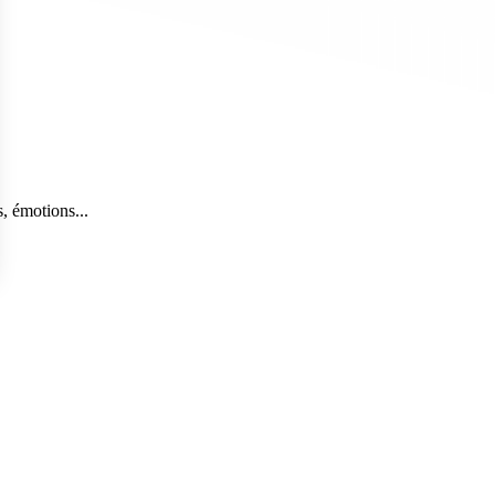
, émotions...
s Options
ètres de confidentialité, en garantissant la conformité avec le