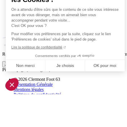
On a attendu d'être sûrs que le contenu de ce site vous intéresse
avant de vous déranger, mais on aimerait bien vous
accompagner pendant votre visite...
C'est OK pour vous ?
Pour modifier vos préférences par la suite, cliquez sur le lien
'Préférences de cookies' situé dans le pied de page.
Lire la politique de confidentialité
Reçois par email ta dose officielle de Clermont Foot 63 : actus, matchs
Consentements certifiés par
Je m'inscris à la newsletter
Non merci
Je choisis
OK pour moi
Pied de page (liens légaux)
Axeptio consent
© 2026 Clermont Foot 63
Plateforme de Gestion du Consentement : Personnalisez vo
Présentation Générale
Mentions légales
Notre plateforme vous permet d'adapter et de gérer vos param
Politique de confidentialité
Plan du site
Accessibilité: Partiellement conforme
Conditions générales de vente
Gestion des cookies
Réalisé par