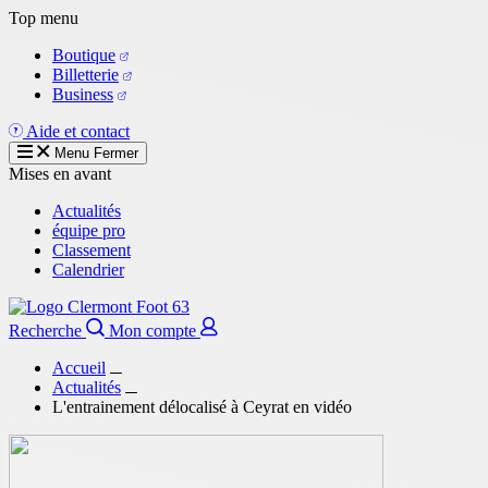
Aller
Top menu
au
Boutique
contenu
Billetterie
principal
Business
Aide et contact
Menu
Fermer
Mises en avant
Actualités
équipe pro
Classement
Calendrier
Recherche
Mon compte
Accueil
Actualités
L'entrainement délocalisé à Ceyrat en vidéo