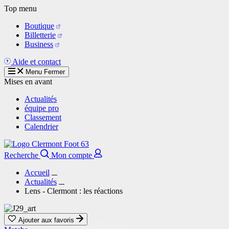
Aller
Top menu
au
Boutique
contenu
Billetterie
principal
Business
Aide et contact
Menu
Fermer
Mises en avant
Actualités
équipe pro
Classement
Calendrier
Recherche
Mon compte
Accueil
Actualités
Lens - Clermont : les réactions
Ajouter aux favoris