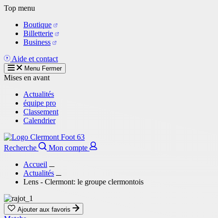
Aller
Top menu
au
Boutique
contenu
Billetterie
principal
Business
Aide et contact
Menu
Fermer
Mises en avant
Actualités
équipe pro
Classement
Calendrier
Recherche
Mon compte
Accueil
Actualités
Lens - Clermont: le groupe clermontois
Ajouter aux favoris