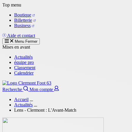
Aller
Top menu
au
Boutique
contenu
Billetterie
principal
Business
Aide et contact
Menu
Fermer
Mises en avant
Actualités
équipe pro
Classement
Calendrier
Recherche
Mon compte
Accueil
Actualités
Lens - Clermont : L'Avant-Match