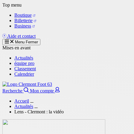
Aller
Top menu
au
Boutique
contenu
Billetterie
principal
Business
Aide et contact
Menu
Fermer
Mises en avant
Actualités
équipe pro
Classement
Calendrier
Recherche
Mon compte
Accueil
Actualités
Lens - Clermont : la vidéo