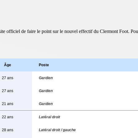
te officiel de faire le point sur le nouvel effectif du Clermont Foot. Po
Âge
Poste
27 ans
Gardien
27 ans
Gardien
21 ans
Gardien
22 ans
Latéral droit
28 ans
Latéral droit / gauche