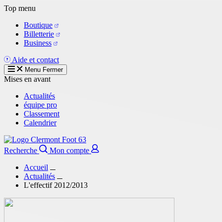
Aller
Top menu
au
Boutique
contenu
Billetterie
principal
Business
Aide et contact
Menu
Fermer
Mises en avant
Actualités
équipe pro
Classement
Calendrier
Recherche
Mon compte
Accueil
Actualités
L'effectif 2012/2013