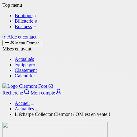
Aller
Top menu
au
Boutique
contenu
Billetterie
principal
Business
Aide et contact
Menu
Fermer
Mises en avant
Actualités
équipe pro
Classement
Calendrier
Recherche
Mon compte
Accueil
Actualités
L'écharpe Collector Clermont / OM est en vente !