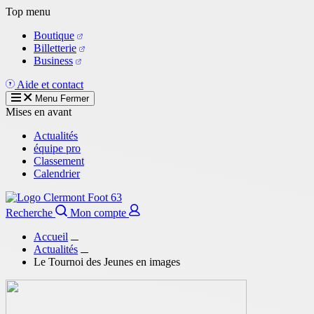
Aller
Top menu
au
Boutique
contenu
Billetterie
principal
Business
Aide et contact
Menu
Fermer
Mises en avant
Actualités
équipe pro
Classement
Calendrier
Recherche
Mon compte
Accueil
Actualités
Le Tournoi des Jeunes en images