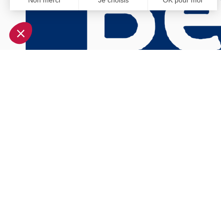
Non merci
Je choisis
OK pour moi
Axeptio consent
Plateforme de Gestion du Consentement : Personnalisez vo
Notre plateforme vous permet d'adapter et de gérer vos param