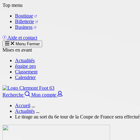
Aller
Top menu
au
Boutique
contenu
Billetterie
principal
Business
Aide et contact
Menu
Fermer
Mises en avant
Actualités
équipe pro
Classement
Calendrier
Recherche
Mon compte
Accueil
Actualités
Le tirage au sort du 6e tour de la Coupe de France sera effectu