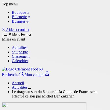
Aller
Top menu
au
Boutique
contenu
Billetterie
principal
Business
Aide et contact
Menu
Fermer
Mises en avant
Actualités
équipe pro
Classement
Calendrier
Recherche
Mon compte
Accueil
Actualités
Le tirage au sort du 6e tour de la Coupe de France sera
effectué ce soir par Michel Der Zakarian