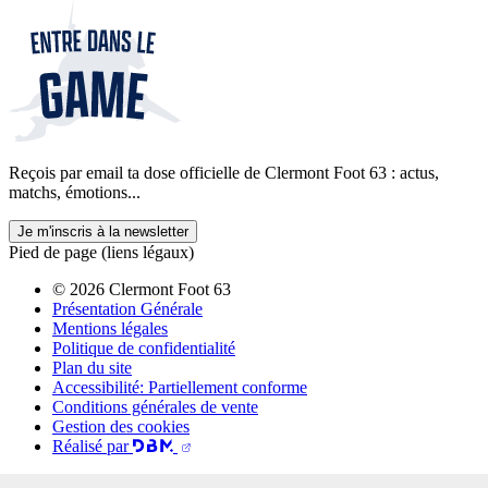
Reçois par email ta dose officielle de Clermont Foot 63 : actus,
matchs, émotions...
Je m'inscris à la newsletter
Pied de page (liens légaux)
© 2026 Clermont Foot 63
Présentation Générale
Mentions légales
Politique de confidentialité
Plan du site
Accessibilité: Partiellement conforme
Conditions générales de vente
Gestion des cookies
Réalisé par