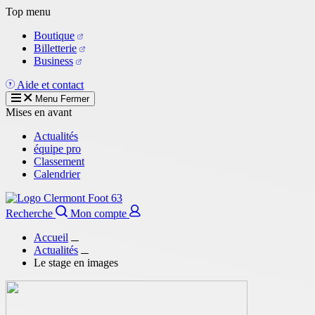
Aller
Top menu
au
Boutique
contenu
Billetterie
principal
Business
Aide et contact
Menu
Fermer
Mises en avant
Actualités
équipe pro
Classement
Calendrier
Recherche
Mon compte
Accueil
Actualités
Le stage en images