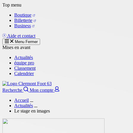
Aller
Top menu
au
Boutique
contenu
Billetterie
principal
Business
Aide et contact
Menu
Fermer
Mises en avant
Actualités
équipe pro
Classement
Calendrier
Recherche
Mon compte
Accueil
Actualités
Le stage en images