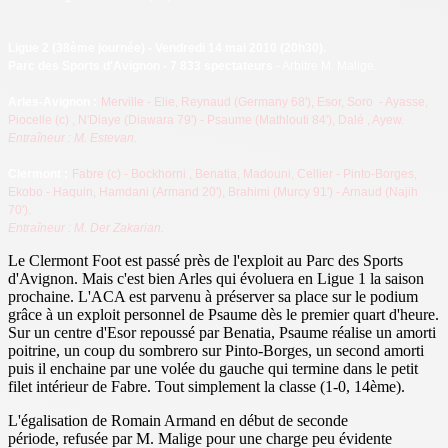
Ligue 2
(38ème journée) - Vendredi 14 mai 2010 (20h30).
Parc des Sports d'Avignon - 7 833 spectateurs
- Arbitre M. Malige.
Arles-Avignon :
Merville - Elie, Reynaud (Germany 68'), Esor, Soro - Ayasse,
Piocelle (c)
, N'Diaye (Diawara 79') - Psaume (Mathlouti 84'), Dalé
, Ayew.
Entraîneur : M. Estevan.
Clermont :
Fabre (c) - Bockhorni
, Benatia, Madouni, Cellier - Pinto-Borges,
Ekobo - Haquin, Hamdani (Armand 20'), Brahimi
(Murcy 91') -
Arnaud (Najih
70').
Entraîneur : M. Der Zakarian.
Le Clermont Foot est passé près de l'exploit au Parc des Sports
d'Avignon. Mais c'est bien Arles qui évoluera en Ligue 1 la saison
prochaine. L'ACA est parvenu à préserver sa place sur le podium
grâce à un exploit personnel de Psaume dès le premier quart d'heure.
Sur un centre d'Esor repoussé par Benatia, Psaume réalise un amorti
poitrine, un coup du sombrero sur Pinto-Borges, un second amorti
puis il enchaine par une volée du gauche qui termine dans le petit
filet intérieur de Fabre. Tout simplement la classe (1-0, 14ème).
L'égalisation de Romain Armand en début de seconde
période, refusée par M. Malige pour une charge peu évidente