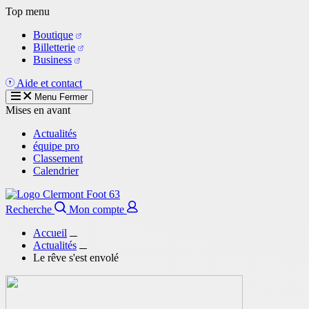
Aller
Top menu
au
Boutique
contenu
Billetterie
principal
Business
Aide et contact
Menu
Fermer
Mises en avant
Actualités
équipe pro
Classement
Calendrier
Recherche
Mon compte
Accueil
Actualités
Le rêve s'est envolé