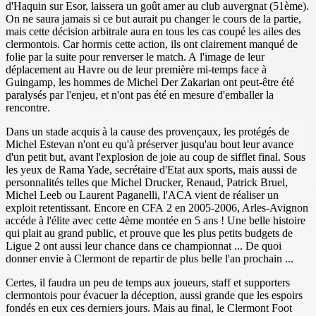
d'Haquin sur Esor, laissera un goût amer au club auvergnat (51ème).
On ne saura jamais si ce but aurait pu changer le cours de la partie,
mais cette décision arbitrale aura en tous les cas coupé les ailes des
clermontois. Car hormis cette action, ils ont clairement manqué de
folie par la suite pour renverser le match. A l'image de leur
déplacement au Havre ou de leur première mi-temps face à
Guingamp, les hommes de Michel Der Zakarian ont peut-être été
paralysés par l'enjeu, et n'ont pas été en mesure d'emballer la
rencontre.
Dans un stade acquis à la cause des provençaux, les protégés de
Michel Estevan n'ont eu qu'à préserver jusqu'au bout leur avance
d'un petit but, avant l'explosion de joie au coup de sifflet final. Sous
les yeux de Rama Yade, secrétaire d'Etat aux sports, mais aussi de
personnalités telles que Michel Drucker, Renaud, Patrick Bruel,
Michel Leeb ou Laurent Paganelli, l'ACA vient de réaliser un
exploit retentissant. Encore en CFA 2 en 2005-2006, Arles-Avignon
accéde à l'élite avec cette 4ème montée en 5 ans ! Une belle histoire
qui plait au grand public, et prouve que les plus petits budgets de
Ligue 2 ont aussi leur chance dans ce championnat ... De quoi
donner envie à Clermont de repartir de plus belle l'an prochain ...
Certes, il faudra un peu de temps aux joueurs, staff et supporters
clermontois pour évacuer la déception, aussi grande que les espoirs
fondés en eux ces derniers jours. Mais au final, le Clermont Foot