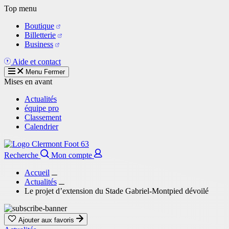
Aller
Top menu
au
Boutique
contenu
Billetterie
principal
Business
Aide et contact
Menu
Fermer
Mises en avant
Actualités
équipe pro
Classement
Calendrier
Recherche
Mon compte
Accueil
Actualités
Le projet d’extension du Stade Gabriel-Montpied dévoilé
Ajouter aux favoris