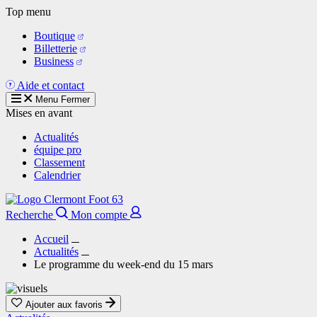
Aller
Top menu
au
Boutique
contenu
Billetterie
principal
Business
Aide et contact
Menu
Fermer
Mises en avant
Actualités
équipe pro
Classement
Calendrier
Recherche
Mon compte
Accueil
Actualités
Le programme du week-end du 15 mars
Ajouter aux favoris