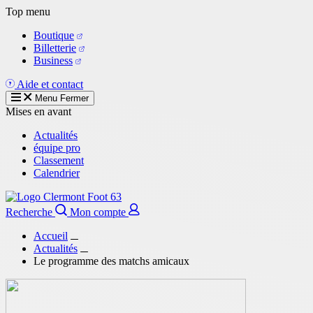
Aller
Top menu
au
Boutique
contenu
Billetterie
principal
Business
Aide et contact
Menu
Fermer
Mises en avant
Actualités
équipe pro
Classement
Calendrier
Recherche
Mon compte
Accueil
Actualités
Le programme des matchs amicaux